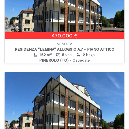
470.000 €
VENDITA
RESIDENZA "LEMINA" ALLOGGIO A.7 - PIANO ATTICO
2
152
m
-
5
vani -
2
bagni
PINEROLO (TO)
- Ospedale