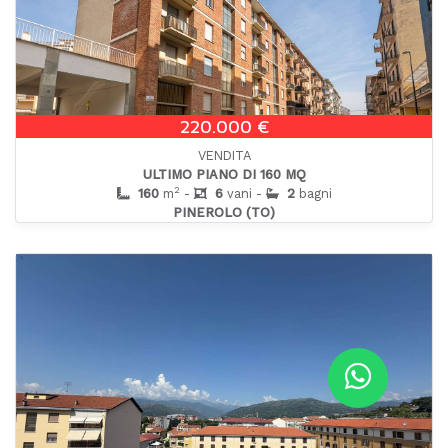
220.000 €
VENDITA
ULTIMO PIANO DI 160 MQ
2
160
m
-
6
vani -
2
bagni
PINEROLO (TO)