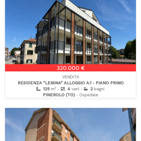
320.000 €
VENDITA
RESIDENZA "LEMINA" ALLOGGIO A.1 - PIANO PRIMO
2
125
m
-
4
vani -
2
bagni
PINEROLO (TO)
- Ospedale