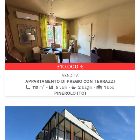
310.000 €
VENDITA
APPARTAMENTO DI PREGIO CON TERRAZZI
2
110
m
-
5
vani -
2
bagni -
1
box
PINEROLO (TO)