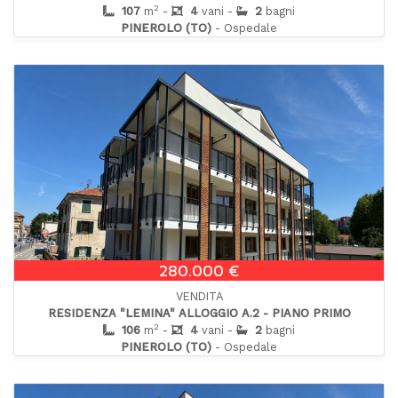
2
107
m
-
4
vani -
2
bagni
PINEROLO (TO)
- Ospedale
280.000 €
VENDITA
RESIDENZA "LEMINA" ALLOGGIO A.2 - PIANO PRIMO
2
106
m
-
4
vani -
2
bagni
PINEROLO (TO)
- Ospedale