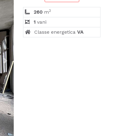
2
260
m
1
vani
Classe energetica
VA
Next