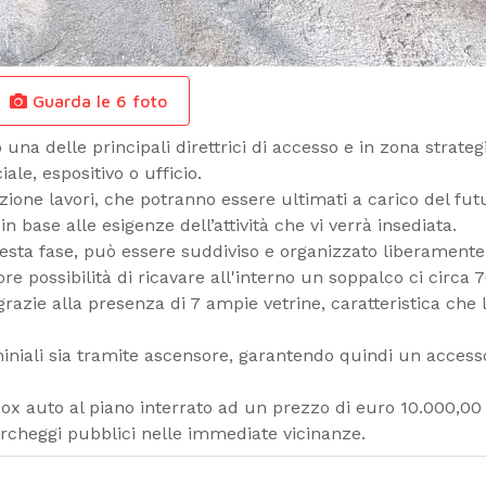
Guarda le 6 foto
 una delle principali direttrici di accesso e in zona strat
e, espositivo o ufficio.
zione lavori, che potranno essere ultimati a carico del f
n base alle esigenze dell’attività che vi verrà insediata.
esta fase, può essere suddiviso e organizzato liberamente
iore possibilità di ricavare all'interno un soppalco ci circa
razie alla presenza di 7 ampie vetrine, caratteristica che l
iniali sia tramite ascensore, garantendo quindi un accesso
2 box auto al piano interrato ad un prezzo di euro 10.000,00 
rcheggi pubblici nelle immediate vicinanze.