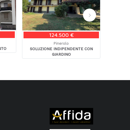
APP
124.500 €
Pinerolo
NTO
SOLUZIONE INDIPENDENTE CON
GIARDINO