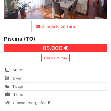
Guarda le 20 foto
Piscina (TO)
85.000 €
Calcola mutuo
2
50
m
2
vani
1
bagni
1
box
Classe energetica
F